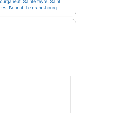
ourganeuf
,
Sainte-feyre
,
Saint-
ces
,
Bonnat
,
Le grand-bourg
.