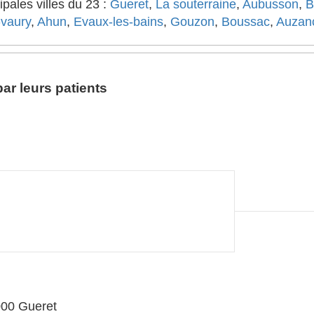
ipales villes du 23 :
Gueret
,
La souterraine
,
Aubusson
,
B
-vaury
,
Ahun
,
Evaux-les-bains
,
Gouzon
,
Boussac
,
Auzan
ar leurs patients
000 Gueret