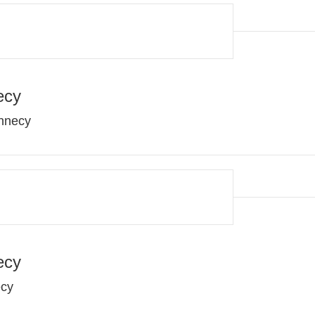
ecy
nnecy
ecy
ecy