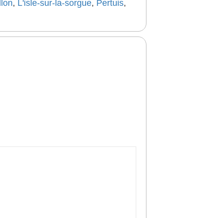
llon
,
L'isle-sur-la-sorgue
,
Pertuis
,
.