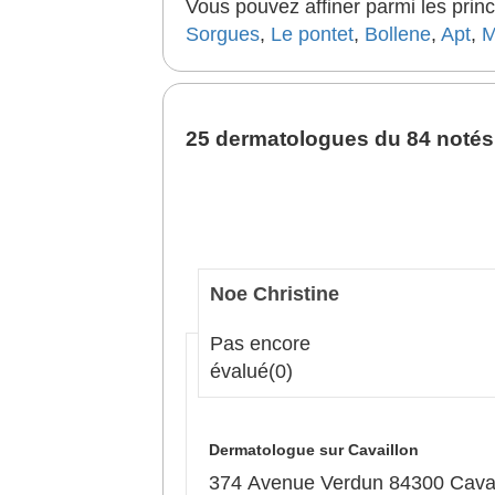
Vous pouvez affiner parmi les princ
Sorgues
,
Le pontet
,
Bollene
,
Apt
,
M
25 dermatologues du 84 notés 
Noe Christine
Pas encore
évalué
(0)
Dermatologue sur Cavaillon
374 Avenue Verdun 84300 Cavai