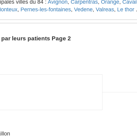
ipales villes du 84 :
Avignon
,
Carpentras
,
Orange
,
Cavai
onteux
,
Pernes-les-fontaines
,
Vedene
,
Valreas
,
Le thor
par leurs patients Page 2
llon