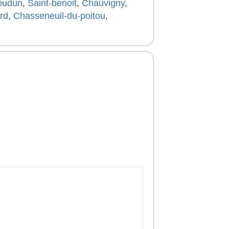
oudun
,
Saint-benoit
,
Chauvigny
,
rd
,
Chasseneuil-du-poitou
,