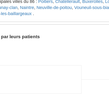
ipales villes du 86 :
Poitiers
,
Chatellerault
,
Buxerolles
,
L
unay-clan
,
Naintre
,
Neuville-de-poitou
,
Vouneuil-sous-bia
les-baillargeaux
.
par leurs patients