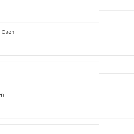
0 Caen
en