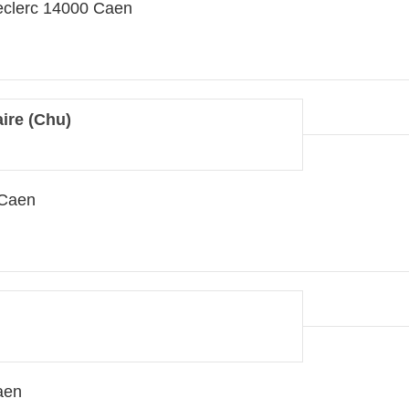
eclerc 14000 Caen
aire (Chu)
 Caen
aen