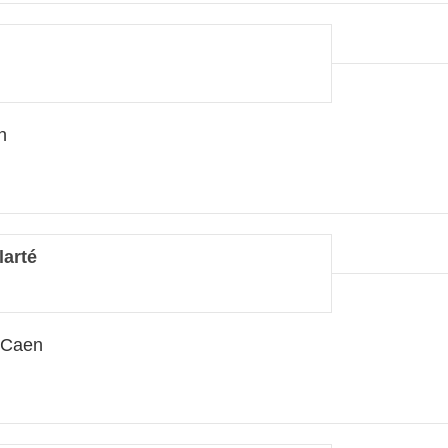
n
larté
 Caen