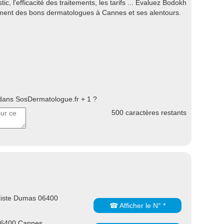
tic, l'efficacité des traitements, les tarifs ... Evaluez Bodokh
sement des bons dermatologues à Cannes et ses alentours.
ans SosDermatologue.fr + 1 ?
500
caractères restants
tiste Dumas 06400
☎ Afficher le N° *
06400 Cannes