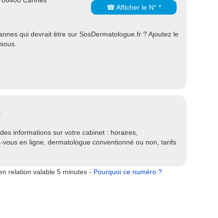
s 06400 Cannes
☎ Afficher le N° *
nes qui devrait être sur SosDermatologue.fr ? Ajoutez le
ssous.
?
es informations sur votre cabinet : horaires,
ez-vous en ligne, dermatologue conventionné ou non, tarifs
n relation valable 5 minutes -
Pourquoi ce numéro ?