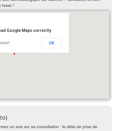
 Isaac !
load Google Maps correctly.
OK
bsite?
to)
ez un avis sur sa consultation : le délai de prise de