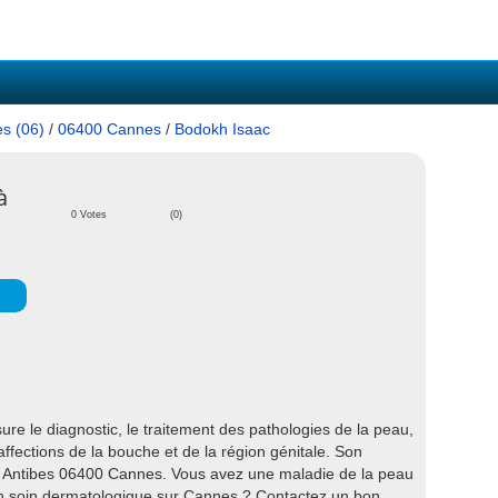
es (06)
/
06400 Cannes
/
Bodokh Isaac
à
0 Votes
(0)
e le diagnostic, le traitement des pathologies de la peau,
affections de la bouche et de la région génitale. Son
e Antibes 06400 Cannes. Vous avez une maladie de la peau
n soin dermatologique sur Cannes ? Contactez un bon