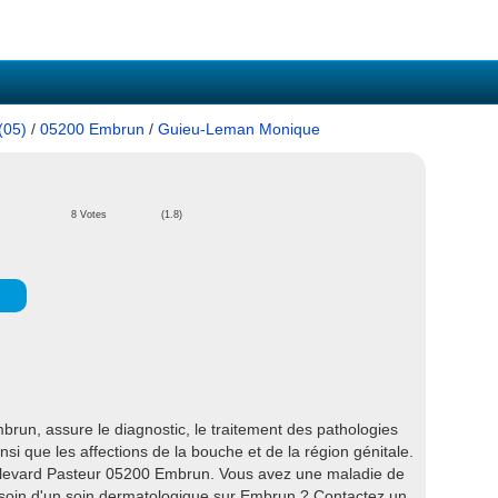
(05)
/
05200 Embrun
/
Guieu-Leman Monique
8 Votes
(1.8)
n, assure le diagnostic, le traitement des pathologies
nsi que les affections de la bouche et de la région génitale.
ulevard Pasteur 05200 Embrun. Vous avez une maladie de
soin d'un soin dermatologique sur Embrun ? Contactez un