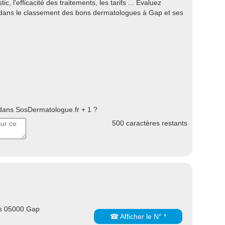
ic, l'efficacité des traitements, les tarifs ... Evaluez
 dans le classement des bons dermatologues à Gap et ses
ans SosDermatologue.fr + 1 ?
500
caractères restants
es 05000 Gap
☎ Afficher le N° *