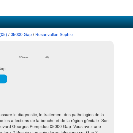
(05)
/
05000 Gap
/
Rosanvallon Sophie
0 Votes
(0)
Gap
sure le diagnostic, le traitement des pathologies de la
e les affections de la bouche et de la région génitale. Son
oulevard Georges Pompidou 05000 Gap. Vous avez une
outeux ? Besoin d'un soin dermatologique sur Gap ?