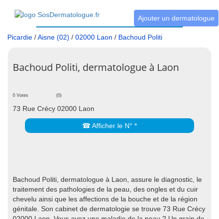
Ajouter un dermatologue
Picardie
/
Aisne (02)
/
02000 Laon
/
Bachoud Politi
Bachoud Politi, dermatologue à Laon
0 Votes
(0)
73 Rue Crécy 02000 Laon
☎ Afficher le N° *
Bachoud Politi, dermatologue à Laon, assure le diagnostic, le
traitement des pathologies de la peau, des ongles et du cuir
chevelu ainsi que les affections de la bouche et de la région
génitale. Son cabinet de dermatologie se trouve 73 Rue Crécy
02000 Laon. Vous avez une maladie de la peau ? Un grain de