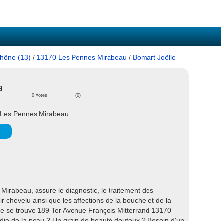
hône (13)
/
13170 Les Pennes Mirabeau
/
Bomart Joëlle
à
0 Votes
(0)
0 Les Pennes Mirabeau
irabeau, assure le diagnostic, le traitement des
r chevelu ainsi que les affections de la bouche et de la
ie se trouve 189 Ter Avenue François Mitterrand 13170
ie de la peau ? Un grain de beauté douteux ? Besoin d'un