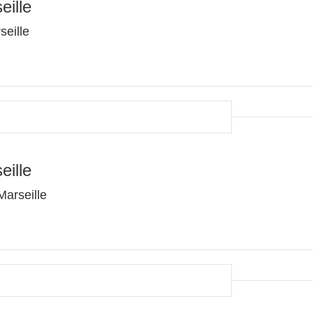
eille
eille
eille
arseille