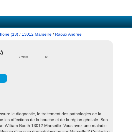
hône (13)
/
13012 Marseille
/
Raoux Andrée
 à
0 Votes
(0)
ure le diagnostic, le traitement des pathologies de la
e les affections de la bouche et de la région génitale. Son
ue William Booth 13012 Marseille. Vous avez une maladie
Besoin d'un soin dermatologique sur Marseille ? Contactez