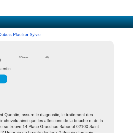
Dubois-Pfaelzer Sylvie
n
0 Votes
(0)
uentin
t Quentin, assure le diagnostic, le traitement des
r chevelu ainsi que les affections de la bouche et de la
gie se trouve 14 Place Gracchus Baboeuf 02100 Saint
 ? Un grain de beauté douteux ? Besoin d'un soin