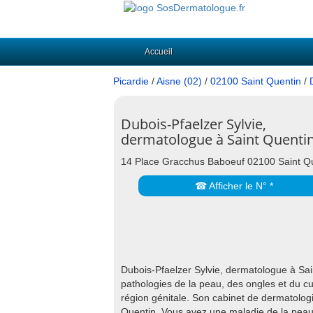
Accueil
Picardie
/
Aisne (02)
/
02100 Saint Quentin
/
Dubois-Pfaelzer Sylvie,
dermatologue à Saint Quenti
14 Place Gracchus Baboeuf 02100 Saint Q
☎ Afficher le N° *
Dubois-Pfaelzer Sylvie, dermatologue à Sain
pathologies de la peau, des ongles et du cui
région génitale. Son cabinet de dermatolo
Quentin. Vous avez une maladie de la peau