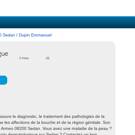
0 Sedan
/
Dupin Emmanuel
gue
0 Votes
(0)
re le diagnostic, le traitement des pathologies de la
e les affections de la bouche et de la région génitale. Son
ce Armes 08200 Sedan. Vous avez une maladie de la peau ?
 soin dermatologique sur Sedan ? Contactez un bon