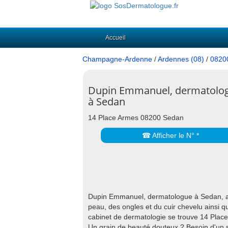
Accueil
Champagne-Ardenne
/
Ardennes (08)
/
0820
Dupin Emmanuel, dermatolo
à Sedan
14 Place Armes 08200 Sedan
☎ Afficher le N° *
Dupin Emmanuel, dermatologue à Sedan, assu
peau, des ongles et du cuir chevelu ainsi qu
cabinet de dermatologie se trouve 14 Pla
Un grain de beauté douteux ? Besoin d'un