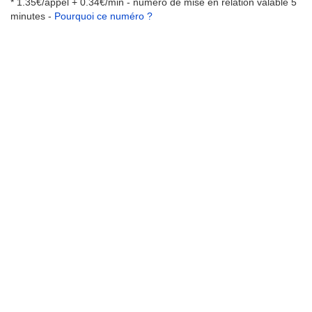
* 1.35€/appel + 0.34€/min - numéro de mise en relation valable 5
minutes -
Pourquoi ce numéro ?