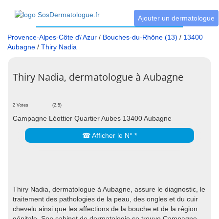
Ajouter un dermatologue
Provence-Alpes-Côte d\'Azur
/
Bouches-du-Rhône (13)
/
13400
Aubagne
/
Thiry Nadia
Thiry Nadia, dermatologue à Aubagne
2 Votes
(2.5)
Campagne Léottier Quartier Aubes 13400 Aubagne
☎ Afficher le N° *
Thiry Nadia, dermatologue à Aubagne, assure le diagnostic, le
traitement des pathologies de la peau, des ongles et du cuir
chevelu ainsi que les affections de la bouche et de la région
génitale. Son cabinet de dermatologie se trouve Campagne