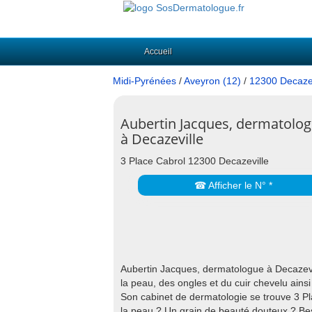
Accueil
Midi-Pyrénées
/
Aveyron (12)
/
12300 Decazev
Aubertin Jacques, dermatolo
à Decazeville
3 Place Cabrol 12300 Decazeville
☎ Afficher le N° *
Aubertin Jacques, dermatologue à Decazevill
la peau, des ongles et du cuir chevelu ainsi
Son cabinet de dermatologie se trouve 3 P
la peau ? Un grain de beauté douteux ? Be