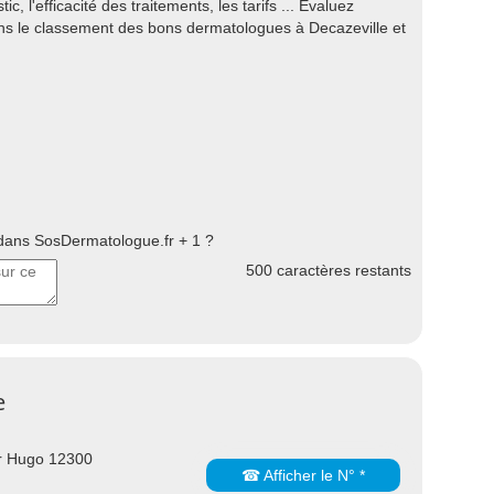
ic, l'efficacité des traitements, les tarifs ... Evaluez
ans le classement des bons dermatologues à Decazeville et
ans SosDermatologue.fr + 1 ?
500
caractères restants
e
r Hugo 12300
☎ Afficher le N° *