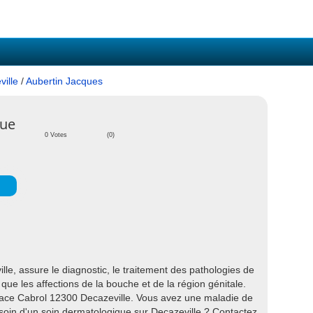
ille
/
Aubertin Jacques
gue
0 Votes
(0)
e, assure le diagnostic, le traitement des pathologies de
 que les affections de la bouche et de la région génitale.
lace Cabrol 12300 Decazeville. Vous avez une maladie de
soin d'un soin dermatologique sur Decazeville ? Contactez