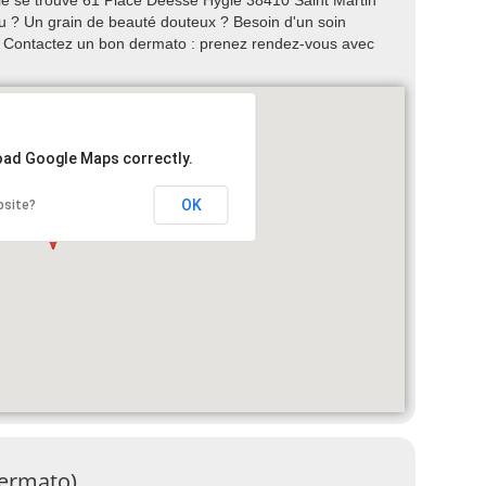
ie se trouve 61 Place Déesse Hygie 38410 Saint Martin
u ? Un grain de beauté douteux ? Besoin d'un soin
? Contactez un bon dermato : prenez rendez-vous avec
load Google Maps correctly.
OK
bsite?
dermato)