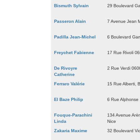
Bismuth Sylvain
29 Boulevard G
Passeron Alain
7 Avenue Jean 
Padilla Jean-Michel
6 Boulevard Ga
Freychet Fabienne
17 Rue Rivoli 0
De Rivoyre
2 Rue Verdi 060
Catherine
Ferraro Valérie
15 Rue Alberti, 
El Baze Philip
6 Rue Alphonse 
Fouque-Parachini
134 Avenue Arè
Linda
Nice
Zakaria Maxime
32 Boulevard Vi