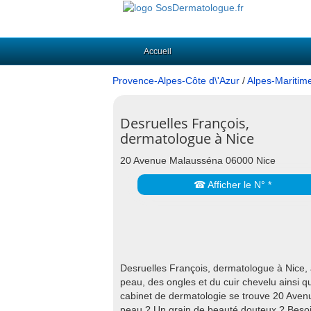
Accueil
Provence-Alpes-Côte d\'Azur
/
Alpes-Maritim
Desruelles François,
dermatologue à Nice
20 Avenue Malausséna 06000 Nice
☎ Afficher le N° *
Desruelles François, dermatologue à Nice, a
peau, des ongles et du cuir chevelu ainsi qu
cabinet de dermatologie se trouve 20 Ave
peau ? Un grain de beauté douteux ? Besoi