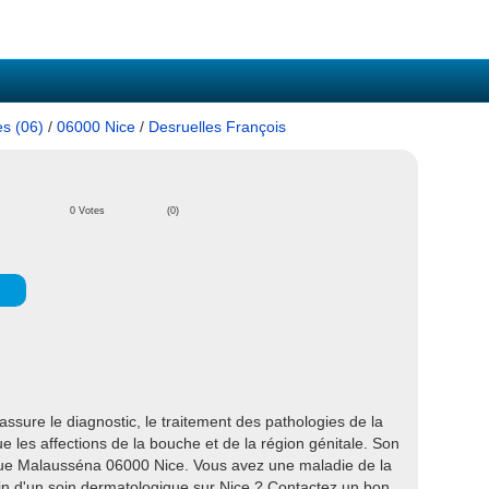
es (06)
/
06000 Nice
/
Desruelles François
0 Votes
(0)
ssure le diagnostic, le traitement des pathologies de la
e les affections de la bouche et de la région génitale. Son
nue Malausséna 06000 Nice. Vous avez une maladie de la
n d'un soin dermatologique sur Nice ? Contactez un bon