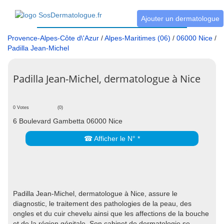
Ajouter un dermatologue
Provence-Alpes-Côte d\'Azur
/
Alpes-Maritimes (06)
/
06000 Nice
/
Padilla Jean-Michel
Padilla Jean-Michel, dermatologue à Nice
0 Votes
(0)
6 Boulevard Gambetta 06000 Nice
☎ Afficher le N° *
Padilla Jean-Michel, dermatologue à Nice, assure le
diagnostic, le traitement des pathologies de la peau, des
ongles et du cuir chevelu ainsi que les affections de la bouche
et de la région génitale. Son cabinet de dermatologie se